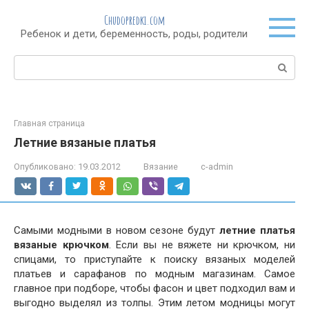
Перейти
Chudopredki.com
к
Ребенок и дети, беременность, роды, родители
контенту
Поиск:
Главная страница
Летние вязаные платья
Опубликовано:
19.03.2012
Вязание
c-admin
Самыми модными в новом сезоне будут
летние платья
вязаные крючком
. Если вы не вяжете ни крючком, ни
спицами, то приступайте к поиску вязаных моделей
платьев и сарафанов по модным магазинам. Самое
главное при подборе, чтобы фасон и цвет подходил вам и
выгодно выделял из толпы. Этим летом модницы могут