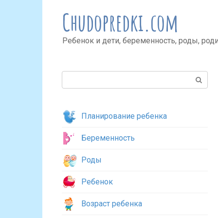
Перейти
Chudopredki.com
к
контенту
Ребенок и дети, беременность, роды, род
Поиск:
Планирование ребенка
Беременность
Роды
Ребенок
Возраст ребенка