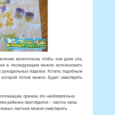
астения молоточком, чтобы они дали сок,
кани в последующем можно использовать
х рукодельных поделок. Кстати, подобным
 которой потом можно будет смастерить
ппликации, причем, это необязательно
лке ребенок приглядится – листок липы
леновых листьев можно смастерить