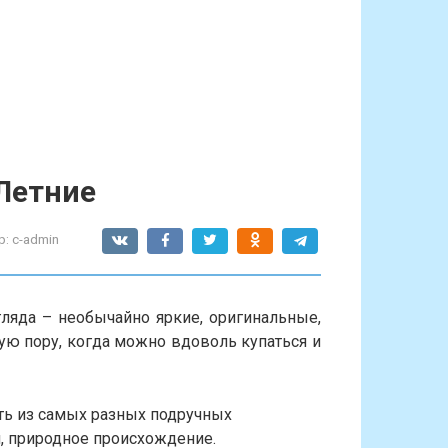
Летние
р:
c-admin
ляда – необычайно яркие, оригинальные,
ую пору, когда можно вдоволь купаться и
ь из самых разных подручных
, природное происхождение.