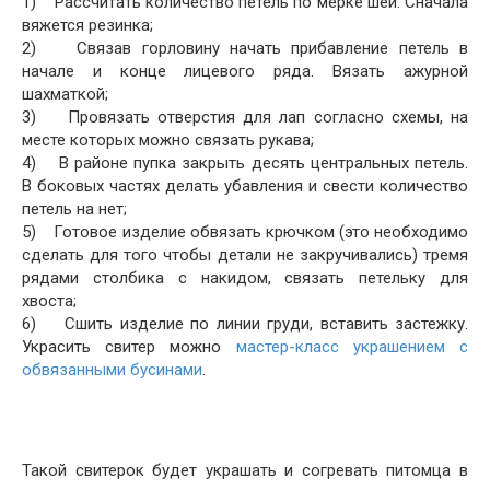
1) Рассчитать количество петель по мерке шеи. Сначала
вяжется резинка;
2) Связав горловину начать прибавление петель в
начале и конце лицевого ряда. Вязать ажурной
шахматкой;
3) Провязать отверстия для лап согласно схемы, на
месте которых можно связать рукава;
4) В районе пупка закрыть десять центральных петель.
В боковых частях делать убавления и свести количество
петель на нет;
5) Готовое изделие обвязать крючком (это необходимо
сделать для того чтобы детали не закручивались) тремя
рядами столбика с накидом, связать петельку для
хвоста;
6) Сшить изделие по линии груди, вставить застежку.
Украсить свитер можно
мастер-класс украшением с
обвязанными бусинами
.
Такой свитерок будет украшать и согревать питомца в