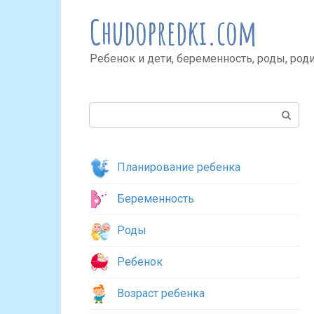
Перейти
Chudopredki.com
к
контенту
Ребенок и дети, беременность, роды, род
Поиск:
Планирование ребенка
Беременность
Роды
Ребенок
Возраст ребенка