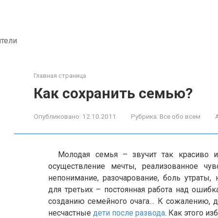
ители
Главная страница
Как сохранить семью?
Опубликовано:
12.10.2011
Рубрика:
Все обо всем
Молодая семья – звучит так красиво 
осуществление мечты, реализованное чувс
непонимание, разочарование, боль утраты, 
для третьих – постоянная работа над ошибк
созданию семейного очага… К сожалению, д
несчастные
дети после развода
. Как этого и