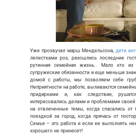
Уже прозвучал марш Мендельсона,
дети ан
лепестками роз, разошлись последние гос
рутинная семейная жизнь… Мало кто из
супружеские обязанности и еще меньше знают
домой с работы, мы позволяем себе грубит
Неприятности на работе, выливаются семей
придирками и, как следствие, рушат
интересовались делами и проблемами своей 
на отвлеченные темы, когда спасались от
поездкой за город, когда прячась от посто
Семья – это работа и если ее выполнять не
хорошего не принесет!