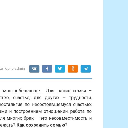
Автор:
c-admin
и многообещающе… Для одних семья –
тво, счастье; для других – трудности,
ностальгия по несостоявшемуся счастью;
ами и построением отношений, работа по
ля многих брак – это несовместимость и
збежать?
Как сохранить семью
?