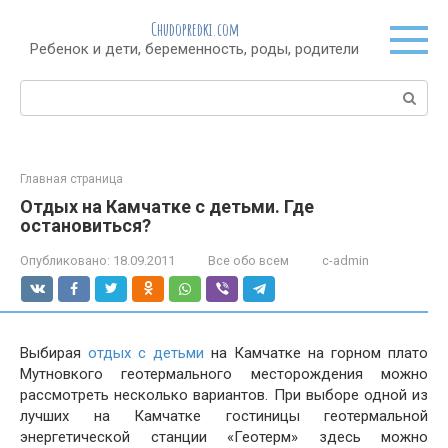
Перейти
Chudopredki.com
к
Ребенок и дети, беременность, роды, родители
контенту
Поиск:
Главная страница
Отдых на Камчатке с детьми. Где
остановиться?
Опубликовано:
18.09.2011
Все обо всем
c-admin
Выбирая
отдых с детьми
на Камчатке на горном плато
Мутновкого геотермального месторождения можно
рассмотреть несколько вариантов. При выборе одной из
лучших на Камчатке гостиницы геотермальной
энергетической станции «Геотерм» здесь можно