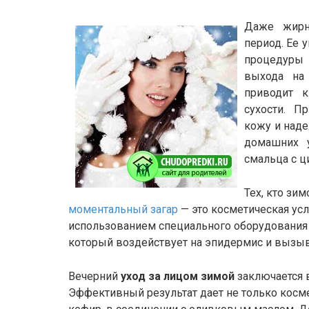
Даже жирн
период. Ее 
процедуры 
выхода на
приводит 
сухости. П
кожу и наде
домашних 
смальца с ц
Тех, кто зим
моментальный загар
— это косметическая ус
использованием специального оборудования н
который воздействует на эпидермис и вызыв
Вечерний
уход за лицом зимой
заключается 
Эффективный результат дает не только косме