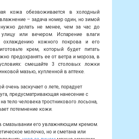
ая кожа обезвоживается в холодный
увлажнение – задача номер один, но зимой
нужно делать не менее, чем за час до
 улицу или вечером. Испарение влаги
к охлаждению кожного покрова и его
риготовьте крем, который будет питать
жно предохранять ее от ветра и мороза, в
условиях: смешайте 3 столовых ложки
инковой мазью, купленной в аптеке.
ой очень заскучает о лете, порадует
луга, предусматривающая нанесение с
а тело человека тростникового лосьона,
ает потемнение кожи.
в смазывании его увлажняющим кремом.
тическое молочко, но и сметана или