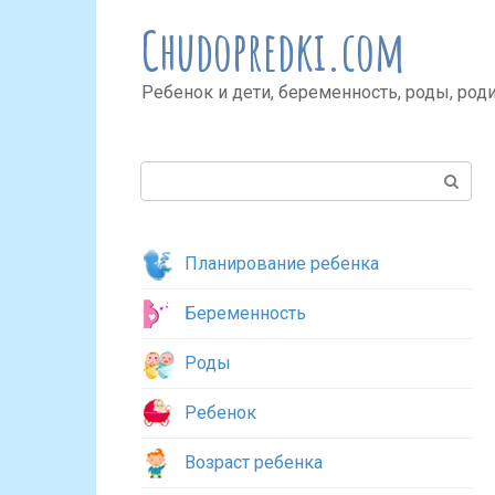
Перейти
Chudopredki.com
к
контенту
Ребенок и дети, беременность, роды, род
Поиск:
Планирование ребенка
Беременность
Роды
Ребенок
Возраст ребенка