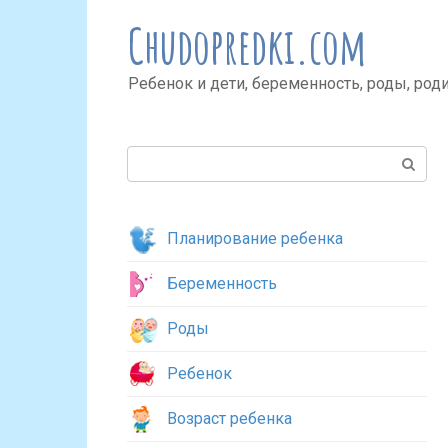
Перейти
Chudopredki.com
к
контенту
Ребенок и дети, беременность, роды, род
Поиск:
Планирование ребенка
Беременность
Роды
Ребенок
Возраст ребенка