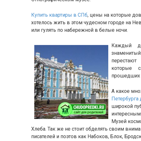
Купить квартиры в СПб
, цены на которые до
хотелось жить в этом чудесном городе на Не
или гулять по набережной в белые ночи.
Каждый д
знаменитый
перестают
которые с
прошедших 
А какое мн
Петербурга 
широкой пуб
интересным.
Музей космо
Хлеба. Так же не стоит обделять своим вни
писателей и поэтов как Набоков, Блок, Бродс