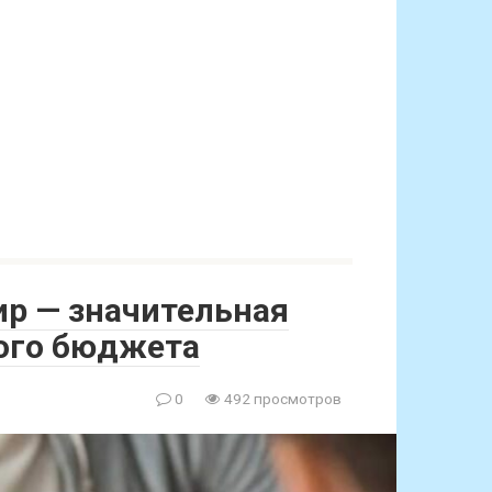
ир — значительная
ого бюджета
0
492 просмотров