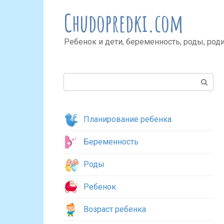
Перейти
Chudopredki.com
к
контенту
Ребенок и дети, беременность, роды, род
Поиск:
Планирование ребенка
Беременность
Роды
Ребенок
Возраст ребенка