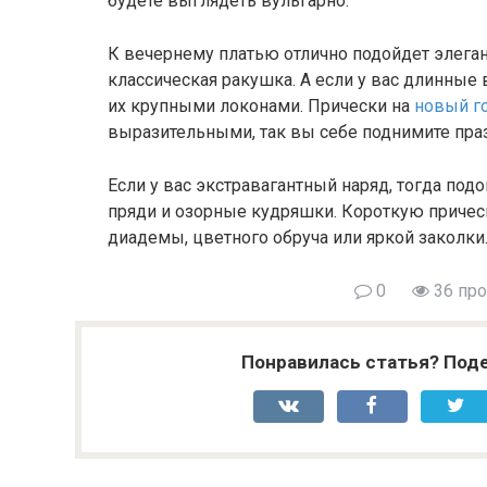
будете выглядеть вульгарно.
К вечернему платью отлично подойдет элега
классическая ракушка. А если у вас длинные 
их крупными локонами. Прически на
новый г
выразительными, так вы себе поднимите пра
Если у вас экстравагантный наряд, тогда под
пряди и озорные кудряшки. Короткую приче
диадемы, цветного обруча или яркой заколки
0
36 пр
Понравилась статья? Поде