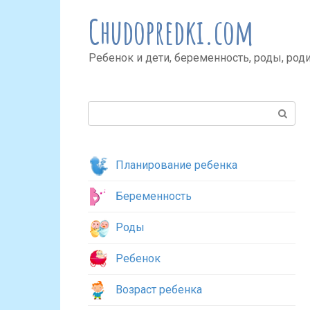
Перейти
Chudopredki.com
к
контенту
Ребенок и дети, беременность, роды, род
Поиск:
Планирование ребенка
Беременность
Роды
Ребенок
Возраст ребенка