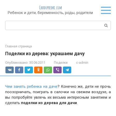
Перейти
Chudopredki.com
к
Ребенок и дети, беременность, роды, родители
контенту
Поиск:
Главная страница
Поделки из дерева: украшаем дачу
Опубликовано:
30.06.2011
Поделки
c-admin
Чем занять ребенка на даче
? Конечно же, дети не прочь
поозорничать, поиграть в салочки на свежем воздухе, а
вы попробуйте увлечь их весьма интересным занятием и
сделать
поделки из дерева для дачи
.