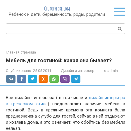
Перейти
Chudopredki.com
к
Ребенок и дети, беременность, роды, родители
контенту
Поиск:
Главная страница
Мебель для гостиной: какая она бывает?
Опубликовано:
25.05.2011
Дизайн и интерьер
c-admin
Все дизайны интерьера ( в тои числе и
дизайн интерьера
в греческом стиле
) предполагают наличие мебели в
гостиной. Ведь в прежние времена эта комната была
предназначена сугубо для гостей, сейчас в ней отдыхают
и хозяева дома, а это означает, что обойтись без мебели
нельзя.