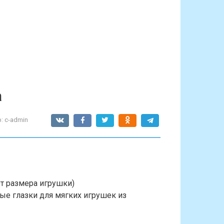
а
:
c-admin
от размера игрушки)
вые глазки для мягких игрушек из