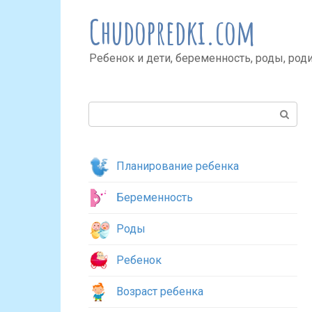
Перейти
Chudopredki.com
к
контенту
Ребенок и дети, беременность, роды, род
Поиск:
Планирование ребенка
Беременность
Роды
Ребенок
Возраст ребенка