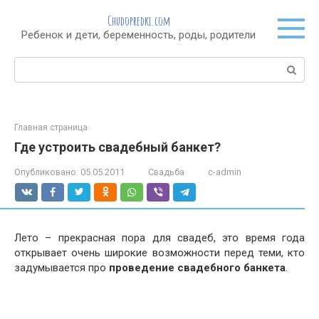
Перейти
Chudopredki.com
к
Ребенок и дети, беременность, роды, родители
контенту
Поиск:
Главная страница
Где устроить свадебный банкет?
Опубликовано:
05.05.2011
Свадьба
c-admin
Лето – прекрасная пора для свадеб, это время года
открывает очень широкие возможности перед теми, кто
задумывается про
проведение свадебного банкета
.