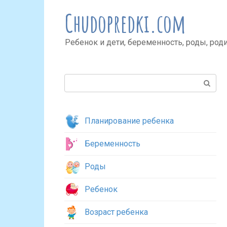
Перейти
Chudopredki.com
к
контенту
Ребенок и дети, беременность, роды, род
Поиск:
Планирование ребенка
Беременность
Роды
Ребенок
Возраст ребенка