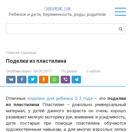
Перейти
Chudopredki.com
к
Ребенок и дети, беременность, роды, родители
контенту
Поиск:
Главная страница
Поделки из пластилина
Опубликовано:
04.05.2011
Поделки
c-admin
Отличные
поделки для ребенка 2-3 года
– это
поделки
из пластилина
. Пластилин – довольно универсальный
материал, у детей данного возраста он очень хорошо
развивает мелкую моторику рук, внимание и усидчивость,
дети постарше при помощи пластилина обучаются
художественным навыкам, а для многих взрослых лепка