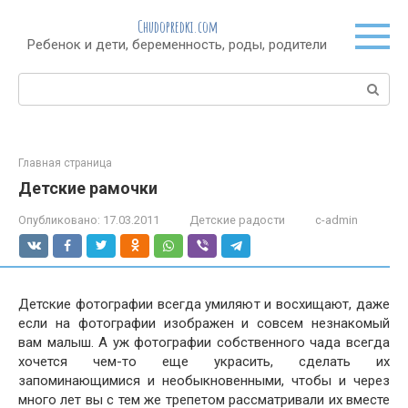
Перейти
Chudopredki.com
к
Ребенок и дети, беременность, роды, родители
контенту
Поиск:
Главная страница
Детские рамочки
Опубликовано:
17.03.2011
Детские радости
c-admin
Детские фотографии всегда умиляют и восхищают, даже
если на фотографии изображен и совсем незнакомый
вам малыш. А уж фотографии собственного чада всегда
хочется чем-то еще украсить, сделать их
запоминающимися и необыкновенными, чтобы и через
много лет вы с тем же трепетом рассматривали их вместе