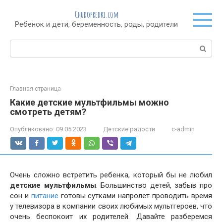
Перейти
Chudopredki.com
к
Ребенок и дети, беременность, роды, родители
контенту
Поиск:
Главная страница
Какие детские мультфильмы можно
смотреть детям?
Опубликовано:
09.05.2023
Детские радости
c-admin
Очень сложно встретить ребенка, который бы не любил
детские мультфильмы
. Большинство детей, забыв про
сон и
питание
готовы сутками напролет проводить время
у телевизора в компании своих любимых мультгероев, что
очень беспокоит их родителей. Давайте разберемся