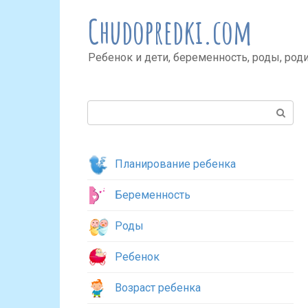
Перейти
Chudopredki.com
к
контенту
Ребенок и дети, беременность, роды, род
Поиск:
Планирование ребенка
Беременность
Роды
Ребенок
Возраст ребенка