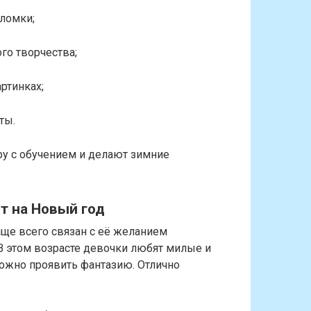
ломки;
го творчества;
ртинках;
ты.
у с обучением и делают зимние
т на Новый год
аще всего связан с её желанием
 В этом возрасте девочки любят милые и
можно проявить фантазию. Отлично