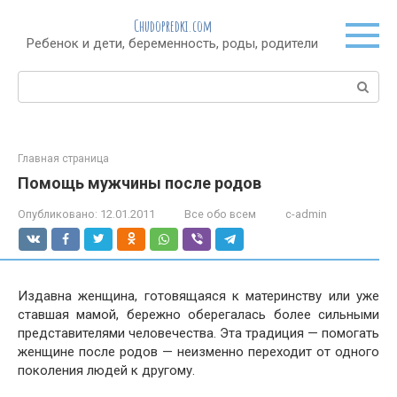
Перейти
Chudopredki.com
к
Ребенок и дети, беременность, роды, родители
контенту
Поиск:
Главная страница
Помощь мужчины после родов
Опубликовано:
12.01.2011
Все обо всем
c-admin
Издавна женщина, готовящаяся к материнству или уже
ставшая мамой, бережно оберегалась более сильными
представителями человечества. Эта традиция — помогать
женщине после родов — неизменно переходит от одного
поколения людей к другому.