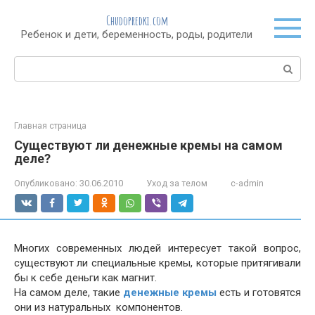
Перейти
Chudopredki.com
к
Ребенок и дети, беременность, роды, родители
контенту
Поиск:
Главная страница
Существуют ли денежные кремы на самом
деле?
Опубликовано:
30.06.2010
Уход за телом
c-admin
Многих современных людей интересует такой вопрос,
существуют ли специальные кремы, которые притягивали
бы к себе деньги как магнит.
На самом деле, такие
денежные кремы
есть и готовятся
они из натуральных компонентов.