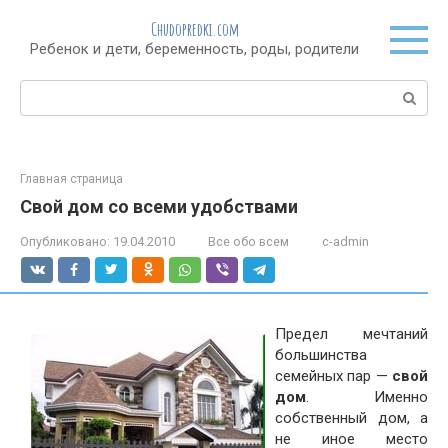
Перейти
Chudopredki.com
к
Ребенок и дети, беременность, роды, родители
контенту
Поиск:
Главная страница
Свой дом со всеми удобствами
Опубликовано:
19.04.2010
Все обо всем
c-admin
Предел мечтаний
большинства
семейных пар —
свой
дом
. Именно
собственный дом, а
не иное место