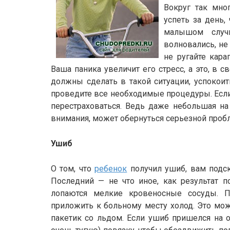
Вокруг так мног
успеть за день,
малышом случ
волновались, не
не ругайте кара
Ваша паника увеличит его стресс, а это, в с
должны сделать в такой ситуации, успокоит
проведите все необходимые процедуры. Если 
перестраховаться. Ведь даже небольшая на
внимания, может обернуться серьезной проб
Ушиб
О том, что
ребенок
получил ушиб, вам подск
Последний — не что иное, как результат п
лопаются мелкие кровеносные сосуды. П
приложить к больному месту холод. Это мож
пакетик со льдом. Если ушиб пришелся на о