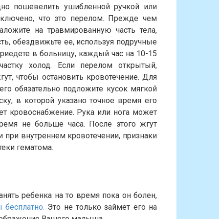
дно пошевелить ушибленной ручкой или
ключено, что это перелом. Прежде чем
аложите на травмированную часть тела,
ь, обездвижьте ее, используя подручные
приедете в больницу, каждый час на 10-15
астку холод. Если перелом открытый,
ут, чтобы остановить кровотечение. Для
его обязательно подложите кусок мягкой
ску, в которой указано точное время его
ет кровоснабжение. Рука или нога может
ремя не больше часа. После этого жгут
и при внутреннем кровотечении, признаки
еки гематома.
анять ребенка на то время пока он болен,
 бесплатно.
Это не только займет его на
оображение Вашего малыша.