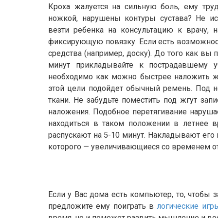
Кроха жалуется на сильную боль, ему тру
ножкой, нарушены контуры сустава? Не ис
везти ребенка на консультацию к врачу, н
фиксирующую повязку. Если есть возможност
средства (например, доску). До того как вы 
минут прикладывайте к пострадавшему уч
необходимо как можно быстрее наложить жг
этой цели подойдет обычный ремень. Под н
ткани. Не забудьте поместить под жгут запи
наложения. Подобное перетягивание наруша
находиться в таком положении в летнее в
распускают на 5-10 минут. Накладывают его 
которого — увеличивающиеся со временем от
Если у Вас дома есть компьютер, то, чтобы з
предложите ему поиграть в
логические игры
время, но и поможет развить мышление и в