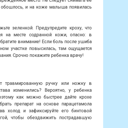
врежденное место. Не следует снимать ее
не обошлось, и на коже малыша появилась
ьте зеленкой. Предупредите кроху, что
ся на месте содранной кожи, опасно: в
братите внимание! Если боль после ушиба
нном участке повысилась, там ощущается
ания. Срочно покажите ребенка врачу!
ит травмированную ручку или ножку в
тава изменились? Вероятно, у ребенка
оэтому как можно быстрее дайте крохе
рать препарат на основе парацетамола
тав холод и зафиксируйте его бинтовой
угой, чтобы обездвижить пострадавшую