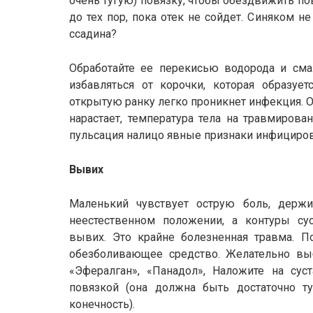
очень тугую) повязку, чтобы обездвижить по
до тех пор, пока отек не сойдет. Синяком 
ссадина?
Обработайте ее перекисью водорода и смаж
избавляться от корочки, которая образует
открытую ранку легко проникнет инфекция. О
нарастает, температура тела на травмирова
пульсация налицо явные признаки инфициров
Вывих
Маленький чувствует острую боль, держ
неестественном положении, а контуры сус
вывих. Это крайне болезненная травма. П
обезболивающее средство. Желательно выб
«Эфералган», «Панадол», Наложите на сус
повязкой (она должна быть достаточно т
конечность).