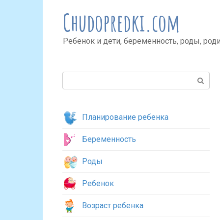
Перейти
Chudopredki.com
к
контенту
Ребенок и дети, беременность, роды, род
Поиск:
Планирование ребенка
Беременность
Роды
Ребенок
Возраст ребенка