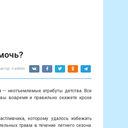
омочь?
Автор:
c-admin
ы
— неотъемлемые атрибуты детства. Все
и вы вовремя и правильно окажете крохе
частливчика, которому удалось избежать
тельных травм в течение летнего сезона.