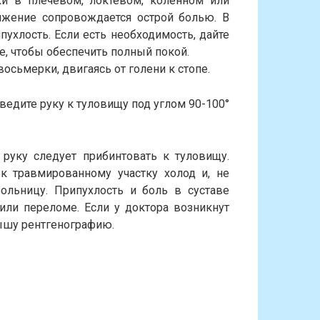
и в плечевом, локтевом, коленном или
тяжение сопровождается острой болью. В
ухлость. Если есть необходимость, дайте
, чтобы обеспечить полный покой.
осьмерки, двигаясь от голени к стопе.
иведите руку к туловищу под углом 90-100°
 руку следует прибинтовать к туловищу.
к травмированному участку холод и, не
ольницу. Припухлость и боль в суставе
или переломе. Если у доктора возникнут
ышу рентгенографию.