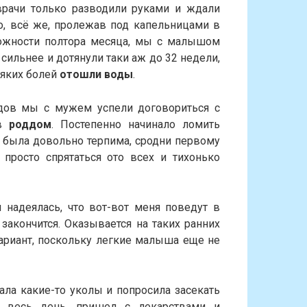
врачи только разводили руками и ждали
о, всё же, пролежав под капельницами в
ожности полтора месяца, мы с малышом
 сильнее и дотянули таки аж до 32 недели,
сяких болей
отошли воды
.
дов мы с мужем успели договориться с
 в
роддом
. Постепенно начинало ломить
ь была довольно терпима, сродни первому
просто спрятаться ото всех и тихонько
надеялась, что вот-вот меня поведут в
закончится. Оказывается на таких ранних
ариант, поскольку легкие малыша еще не
ала какие-то уколы и попросила засекать
л весь день, пришел с лекарствами и