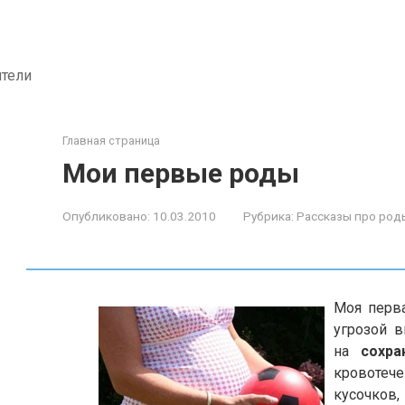
ители
Главная страница
Мои первые роды
Опубликовано:
10.03.2010
Рубрика:
Рассказы про род
Моя пер
угрозой 
на
сохра
кровоте
кусочков