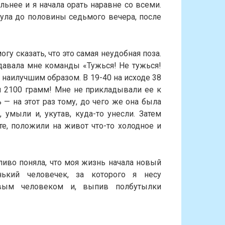
льнее и я начала орать наравне со всеми.
янула до половины седьмого вечера, после
могу сказать, что это самая неудобная поза.
давала мне команды «Тужься! Не тужься!
 наилучшим образом. В 19-40 на исходе 38
 2100 грамм! Мне не прикладывали ее к
ь — на этот раз тому, до чего же она была
умыли и, укутав, куда-то унесли. Затем
те, положили на живот что-то холодное и
ливо поняла, что моя жизнь начала новый
нький человечек, за которого я несу
ивым человеком и, выпив полбутылки