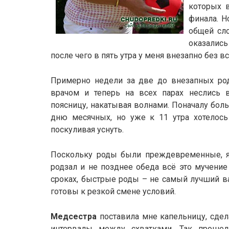
которых 
финала. Н
общей сл
оказались
после чего в пять утра у меня внезапно без в
Примерно недели за две до внезапных ро
врачом и теперь на всех парах неслись
поясницу, накатывая волнами. Поначалу бол
дню месячных, но уже к 11 утра хотелось 
поскуливая уснуть.
Поскольку роды были преждевременные, я 
родзал и не позднее обеда всё это мучение 
сроках, быстрые роды – не самый лучший в
готовы к резкой смене условий.
Медсестра
поставила мне капельницу, сдел
интервалы между схватками. Так проше