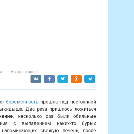
ы
Автор:
c-admin
вая
беременность
прошла под постоянной
выкидыша. Два раза пришлось ложиться
нение
, несколько раз были обильные
чения с выпадением каких-то бурых
, напоминающих свежую печень, после