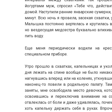
йогуртами муж, спросил «Тебе что, действи
домой. Наступили ранние январские сумерки,
минут. Всю ночь я провела, засекая схватки
Малышка постоянно вертелась и крутилась в 
но вездесущая медсестра буквально впихива
пить воду.
Еще меня периодически водили на кре
специальном приборе.
Утро прошло в схватках, капельницах и укол
дня лежать на спине вообще не было никаких
нагнувшись вперед или на коленях, уткнувшис
наконец-то повели в родильную палату. Там
заняты, мне освободила место девочка, кот
освоившись и переключив внимание на со
отвлеклась от боли и даже удивлялась, поче
хоть капельку держать себя в руках. Впро