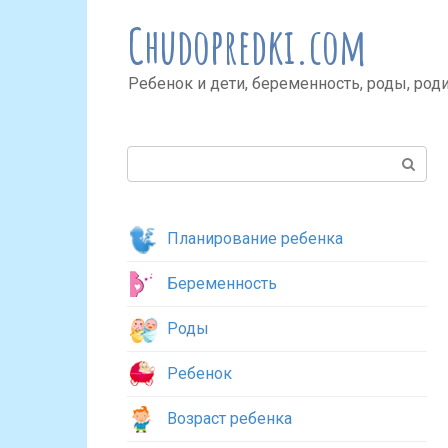
Перейти
Chudopredki.com
к
контенту
Ребенок и дети, беременность, роды, род
Поиск:
Планирование ребенка
Беременность
Роды
Ребенок
Возраст ребенка