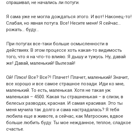
спрашивал, не начались ли потуги.
Я сама уже не могла дождаться этого. И вот! Наконец-то!
Слабая, но явная потуга. Все! Несите меня! Я сейчас…
рожать… буду…
При потугах все-таки больше осмысленности в
действиях. В этом процессе хоть какая-то видимость
того, что я на что-то влияю. Я дышу и тужусь. Ну, давай
же! Давай, маленький! Вылезай!
Ой! Плюх! Все? Все?! Плачет! Плачет, маленький! Значит,
все хорошо и все самое страшное позади. Иди ко мне,
маленький. То есть, маленькая. Хотя не такая уж
маленькая – 4500. Какая ты страшненькая – в слизи, в
белесых разводах, красная. И самая красивая. Это ты
меня мучила так долго и сама настрадалась? Я тебя
любила еще в животе, а сейчас, как Матроскин, вдвое
больше любить буду. Ты мое нежданное, теплое, сладкое
счастье.