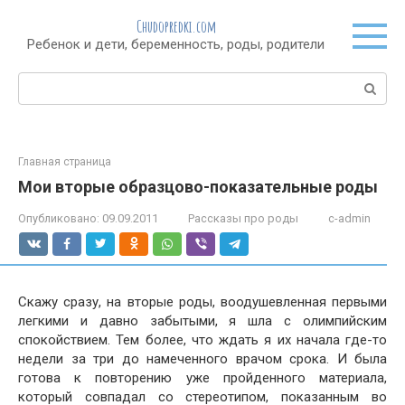
Перейти
Chudopredki.com
к
Ребенок и дети, беременность, роды, родители
контенту
Поиск:
Главная страница
Мои вторые образцово-показательные роды
Опубликовано:
09.09.2011
Рассказы про роды
c-admin
Скажу сразу, на вторые роды, воодушевленная первыми
легкими и давно забытыми, я шла с олимпийским
спокойствием. Тем более, что ждать я их начала где-то
недели за три до намеченного врачом срока. И была
готова к повторению уже пройденного материала,
который совпадал со стереотипом, показанным во