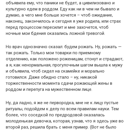
объявила ему, что паники не будет, а цивилизовано и
культурно едем в роддом. Еду как ни в чем ни бывало и
думаю, а чего мне больше хочется – чтоб ожидание,
наконец, закончилось и сегодня я уже родила, или страх
перед процессом пересилит и мне захочется, чтоб
ночные мои бдения оказались ложной тревогой.
Но врач однозначно сказал: будем рожать. Ну, рожать —
так рожать. Только мои товарки по приемному
отделению, как положено роженицам, стонут и страдают,
а я, как ненормальная, прогулочным шагом вышла к мужу
и объявила, чтоб сидел на скамейке и морально
готовился. Даже обидно стало – ну, никакой
торжественности момента сдачи рожающей жены в
роддом и перепуга на мужественном лице.
Ну, да ладно, я же не первородка, мне не к лицу пустые
ритуалы, подойдем к делу по всем правилам науки. Тем
более, что соседкой по предродовой оказалась
молоденькая девочка, которая, узнав, что я здесь уже во
второй раз, решила брать с меня пример. (Вот не было