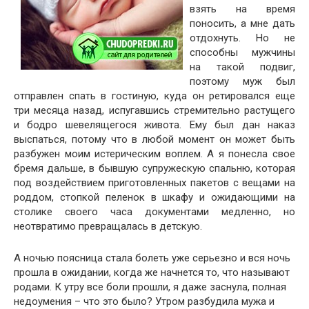
взять на время
поносить, а мне дать
отдохнуть. Но не
способны мужчины
на такой подвиг,
поэтому муж был
отправлен спать в гостиную, куда он ретировался еще
три месяца назад, испугавшись стремительно растущего
и бодро шевелящегося живота. Ему был дан наказ
выспаться, потому что в любой момент он может быть
разбужен моим истерическим воплем. А я понесла свое
бремя дальше, в бывшую супружескую спальню, которая
под воздействием приготовленных пакетов с вещами на
роддом, стопкой пеленок в шкафу и ожидающими на
столике своего часа документами медленно, но
неотвратимо превращалась в детскую.
А ночью поясница стала болеть уже серьезно и вся ночь
прошла в ожидании, когда же начнется то, что называют
родами. К утру все боли прошли, я даже заснула, полная
недоумения – что это было? Утром разбудила мужа и