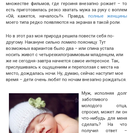
множестве фильмов, где героиня внезапно рожает – то
есть приготовилась резко хватать мужа за руку с воплем
«Ой, кажется, началось!!». Правда,
полные женщины
моего типа редко появляются на экранах в такой роли.
Но в этот раз моя природа решила повести себя по-
другому. Накануне сильно ломило поясницу. Тут
возможных вариантов было два – или спина устала
носить живот с четырехкилограммовым младенцем, или
же не сегодня-завтра начнется самое интересное. Так,
прислушиваясь к ощущениям и переползая с места на
место, дождалась ночи. Ну, думаю, сейчас наступит мое
время – дети очень любят по ночам внезапно рождаться.
Муж, исполняя долг
заботливого
молодого отца,
спросил, может ли он
что-нибудь для меня
сделать? На что
получил ответ –