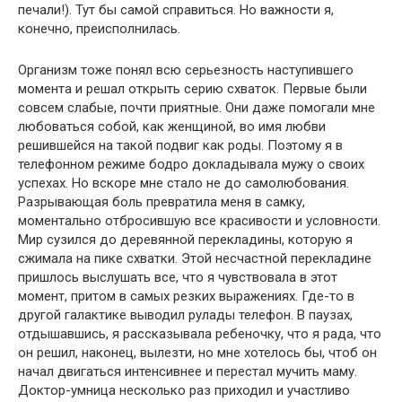
печали!). Тут бы самой справиться. Но важности я,
конечно, преисполнилась.
Организм тоже понял всю серьезность наступившего
момента и решал открыть серию схваток. Первые были
совсем слабые, почти приятные. Они даже помогали мне
любоваться собой, как женщиной, во имя любви
решившейся на такой подвиг как роды. Поэтому я в
телефонном режиме бодро докладывала мужу о своих
успехах. Но вскоре мне стало не до самолюбования.
Разрывающая боль превратила меня в самку,
моментально отбросившую все красивости и условности.
Мир сузился до деревянной перекладины, которую я
сжимала на пике схватки. Этой несчастной перекладине
пришлось выслушать все, что я чувствовала в этот
момент, притом в самых резких выражениях. Где-то в
другой галактике выводил рулады телефон. В паузах,
отдышавшись, я рассказывала ребеночку, что я рада, что
он решил, наконец, вылезти, но мне хотелось бы, чтоб он
начал двигаться интенсивнее и перестал мучить маму.
Доктор-умница несколько раз приходил и участливо