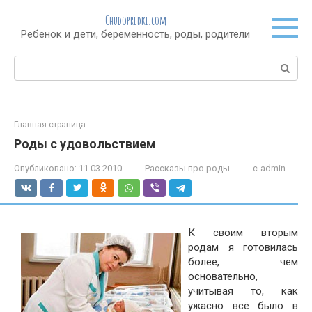
Перейти
Chudopredki.com
к
Ребенок и дети, беременность, роды, родители
контенту
Поиск:
Главная страница
Роды с удовольствием
Опубликовано:
11.03.2010
Рассказы про роды
c-admin
К своим вторым
родам я готовилась
более, чем
основательно,
учитывая то, как
ужасно всё было в