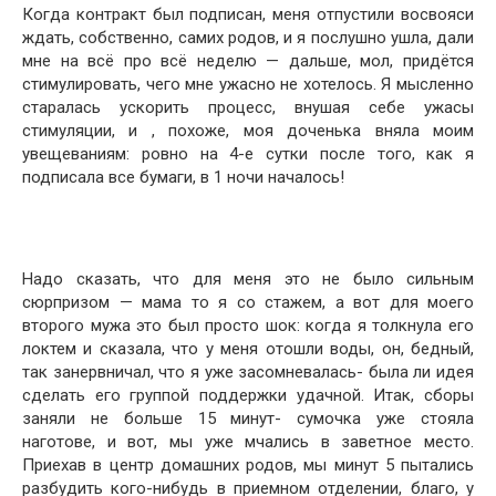
Когда контракт был подписан, меня отпустили восвояси
ждать, собственно, самих родов, и я послушно ушла, дали
мне на всё про всё неделю — дальше, мол, придётся
стимулировать, чего мне ужасно не хотелось. Я мысленно
старалась ускорить процесс, внушая себе ужасы
стимуляции, и , похоже, моя доченька вняла моим
увещеваниям: ровно на 4-е сутки после того, как я
подписала все бумаги, в 1 ночи началось!
Надо сказать, что для меня это не было сильным
сюрпризом — мама то я со стажем, а вот для моего
второго мужа это был просто шок: когда я толкнула его
локтем и сказала, что у меня отошли воды, он, бедный,
так занервничал, что я уже засомневалась- была ли идея
сделать его группой поддержки удачной. Итак, сборы
заняли не больше 15 минут- сумочка уже стояла
наготове, и вот, мы уже мчались в заветное место.
Приехав в центр домашних родов, мы минут 5 пытались
разбудить кого-нибудь в приемном отделении, благо, у