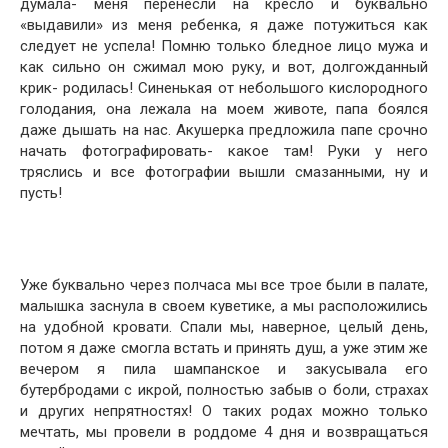
думала- меня перенесли на кресло и буквально
«выдавили» из меня ребенка, я даже потужиться как
следует не успела! Помню только бледное лицо мужа и
как сильно он сжимал мою руку, и вот, долгожданный
крик- родилась! Синенькая от небольшого кислородного
голодания, она лежала на моем животе, папа боялся
даже дышать на нас. Акушерка предложила папе срочно
начать фотографировать- какое там! Руки у него
тряслись и все фотографии вышли смазанными, ну и
пусть!
Уже буквально через полчаса мы все трое были в палате,
малышка заснула в своем куветике, а мы расположились
на удобной кровати. Спали мы, наверное, целый день,
потом я даже смогла встать и принять душ, а уже этим же
вечером я пила шампанское и закусывала его
бутербродами с икрой, полностью забыв о боли, страхах
и других непрятностях! О таких родах можно только
мечтать, мы провели в роддоме 4 дня и возвращаться