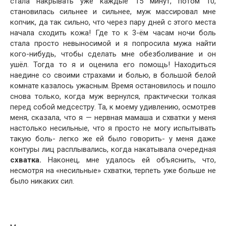
стала накрывать уже каждые 15 минут, потом 10,
становилась сильнее и сильнее, муж массировал мне
копчик, да так сильно, что через пару дней с этого места
начала сходить кожа! Где то к 3-ём часам ночи боль
стала просто невыносимой и я попросила мужа найти
кого-нибудь, чтобы сделать мне обезболивание и он
ушёл. Тогда то я и оценила его помощь! Находиться
наедине со своими страхами и болью, в большой белой
комнате казалось ужасным. Время остановилось и пошло
снова только, когда муж вернулся, практически толкая
перед собой медсестру. Та, к моему удивлению, осмотрев
меня, сказала, что я — нервная мамаша и схватки у меня
настолько несильные, что я просто не могу испытывать
такую боль- легко же ей было говорить- у меня даже
контуры лиц расплывались, когда накатывала очередная
схватка.
Наконец, мне удалось ей объяснить, что,
несмотря на «несильные» схватки, терпеть уже больше не
было никаких сил.