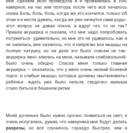
Мне сделали укол промедола и я провалилась в сон,
наверное, на час или полтора, после чего всё началось
снова. Боль, боль, боль, когда же это кончится, только об
этом я и могла думать, когда же уже начнутся сами роды-
этот вопрос не давал покоя, а вдруг что то не так?
Пришла акушерка и сказала, что мне надо попробовать
потужиться- удивительно, но мне это не удавалось, как я
не силилась, мне казалось, что я напрягаю все мышцы на
полную катушку, но на деле это было совсем не так-
акушерка явно злилась на меня, называла слабовольной-
было очень обидно. Спасла меня только главная
акушерка — оказалось, что у меня очень низкий болевой
порог, и слабые мышцы, которые должны «выталкивать»
ребёнка- ждать уже было нельзя, сердечко малыша
стало биться в бешеном ритме.
Моей доченьке было нужно срочно появиться на свет, я
очень испугалась, думая, что наверняка мне будут делать
разрезы
, но всё случилось гораздо быстрее, чем я