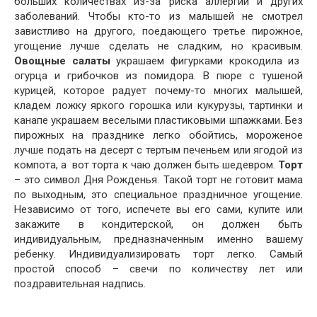
больших количествах из-за риска аллергии и других
заболеваний. Чтобы кто-то из малышей не смотрел
завистливо на другого, поедающего третье пирожное,
угощение лучше сделать не сладким, но красивым.
Овощные салаты
украшаем фигурками крокодила из
огурца и грибочков из помидора. В пюре с тушеной
курицей, которое радует почему-то многих малышей,
кладем ложку яркого горошка или кукурузы, тартинки и
канапе украшаем веселыми пластиковыми шпажками. Без
пирожных на празднике легко обойтись, мороженое
лучше подать на десерт с тертым печеньем или ягодой из
компота, а вот торта к чаю должен быть шедевром.
Торт
– это символ Дня Рожденья. Такой торт не готовит мама
по выходным, это специальное праздничное угощение.
Независимо от того, испечете вы его сами, купите или
закажите в кондитерской, он должен быть
индивидуальным, предназначенным именно вашему
ребенку. Индивидуализировать торт легко. Самый
простой способ – свечи по количеству лет или
поздравительная надпись.