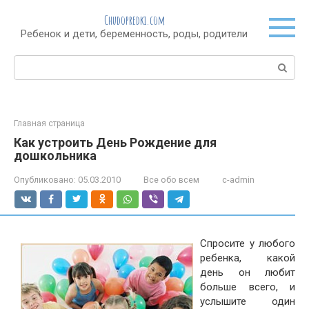
Перейти
Chudopredki.com
к
Ребенок и дети, беременность, роды, родители
контенту
Поиск:
Главная страница
Как устроить День Рождение для
дошкольника
Опубликовано:
05.03.2010
Все обо всем
c-admin
Спросите у любого
ребенка, какой
день он любит
больше всего, и
услышите один