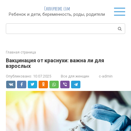
Перейти
Chudopredki.com
к
Ребенок и дети, беременность, роды, родители
контенту
Поиск:
Главная страница
Вакцинация от краснухи: важна ли для
взрослых
Опубликовано:
10.07.2025
Все для женщин
c-admin