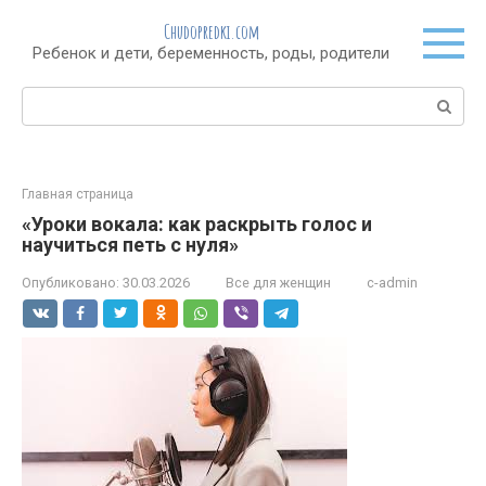
Перейти
Chudopredki.com
к
Ребенок и дети, беременность, роды, родители
контенту
Поиск:
Главная страница
«Уроки вокала: как раскрыть голос и
научиться петь с нуля»
Опубликовано:
30.03.2026
Все для женщин
c-admin