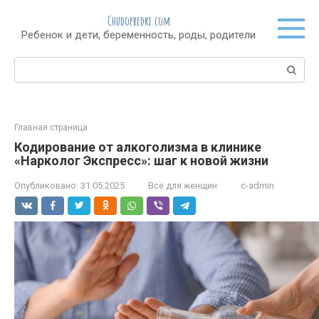
Перейти
Chudopredki.com
к
Ребенок и дети, беременность, роды, родители
контенту
Поиск:
Главная страница
Кодирование от алкоголизма в клинике
«Нарколог Экспресс»: шаг к новой жизни
Опубликовано:
31.05.2025
Все для женщин
c-admin