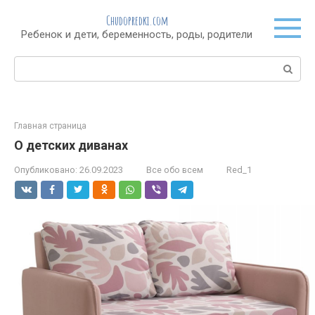
Перейти
Chudopredki.com
к
Ребенок и дети, беременность, роды, родители
контенту
Поиск:
Главная страница
О детских диванах
Опубликовано:
26.09.2023
Все обо всем
Red_1