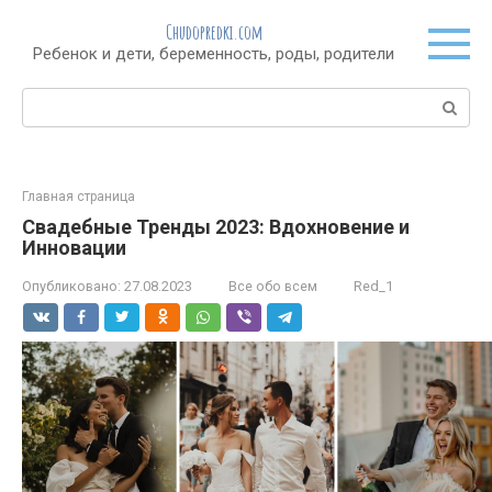
Перейти
Chudopredki.com
к
Ребенок и дети, беременность, роды, родители
контенту
Поиск:
Главная страница
Свадебные Тренды 2023: Вдохновение и
Инновации
Опубликовано:
27.08.2023
Все обо всем
Red_1