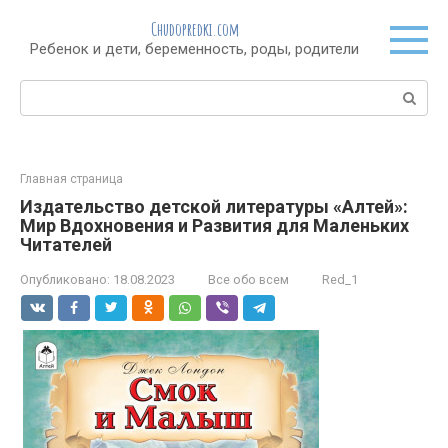
Перейти
Chudopredki.com
к
Ребенок и дети, беременность, роды, родители
контенту
Поиск:
Главная страница
Издательство детской литературы «Алтей»:
Мир Вдохновения и Развития для Маленьких
Читателей
Опубликовано:
18.08.2023
Все обо всем
Red_1