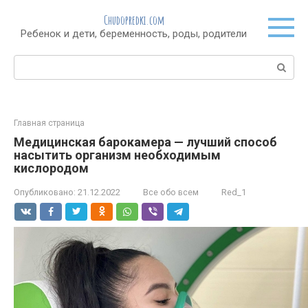
Перейти
Chudopredki.com
к
Ребенок и дети, беременность, роды, родители
контенту
Поиск:
Главная страница
Медицинская барокамера — лучший способ
насытить организм необходимым
кислородом
Опубликовано:
21.12.2022
Все обо всем
Red_1