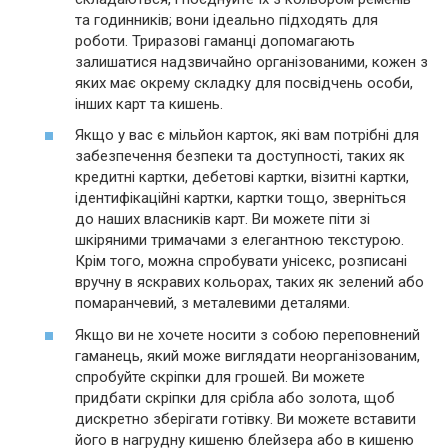
та годинників; вони ідеально підходять для
роботи. Триразові гаманці допомагають
залишатися надзвичайно організованими, кожен з
яких має окрему складку для посвідчень особи,
інших карт та кишень.
Якщо у вас є мільйон карток, які вам потрібні для
забезпечення безпеки та доступності, таких як
кредитні картки, дебетові картки, візитні картки,
ідентифікаційні картки, картки тощо, зверніться
до наших власників карт. Ви можете піти зі
шкіряними тримачами з елегантною текстурою.
Крім того, можна спробувати унісекс, розписані
вручну в яскравих кольорах, таких як зелений або
помаранчевий, з металевими деталями.
Якщо ви не хочете носити з собою переповнений
гаманець, який може виглядати неорганізованим,
спробуйте скріпки для грошей. Ви можете
придбати скріпки для срібла або золота, щоб
дискретно зберігати готівку. Ви можете вставити
його в нагрудну кишеню блейзера або в кишеню