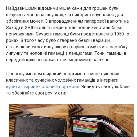
Найдавнішими відомими мішечками для грошей були
шкіряні гаманці на шнурках, які використовувалися для
зберігання монет. З впровадженням паперової валюти на
Заході в XVII столітті гаманці для чоловіків стали більш
популярними. Сучасні гаманці були представлені в 1950 -х
роках. З того часу було створено безліч варіацій,
включаючи екзотичну шкіру в паризькому стилі, застібку-
липучку та чоловічі гаманці з ланцюгами. Тонкі гаманці в
передній кишені вважаються модними в наш час.
Пропонуємо вам широкий асортимент високоякісних
класичних та сучасних чоловічих гаманців в інтернеті
купити шкіряне чоловіче портмоне
. Знайдіть свої улюблені
та зберігайте свої речі у стилі.