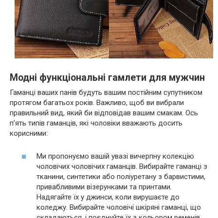
Модні функціональні гамлети для мужчин
Гаманці ваших панів будуть вашим постійним супутником
протягом багатьох років. Важливо, щоб ви вибрали
правильний вид, який би відповідав вашим смакам. Ось
п’ять типів гаманців, які чоловіки вважають досить
корисними:
Ми пропонуємо вашій увазі вичерпну колекцію
чоловічих чоловічих гаманців. Вибирайте гаманці з
тканини, синтетики або поліуретану з барвистими,
привабливими візерунками та принтами.
Надягайте їх у джинси, коли вирушаєте до
коледжу. Вибирайте чоловічі шкіряні гаманці, що
складаються, і поєднуйте їх з кольором ременів