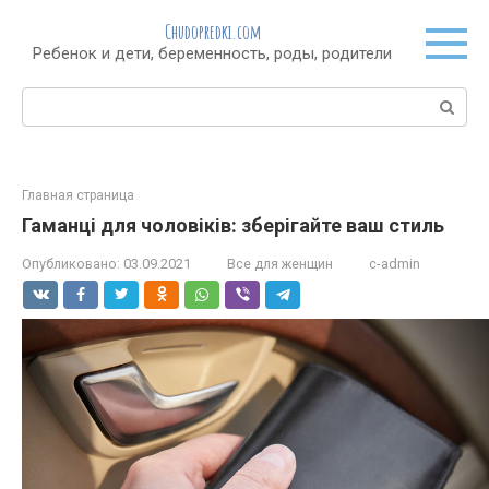
Перейти
Chudopredki.com
к
Ребенок и дети, беременность, роды, родители
контенту
Поиск:
Главная страница
Гаманці для чоловіків: зберігайте ваш стиль
Опубликовано:
03.09.2021
Все для женщин
c-admin