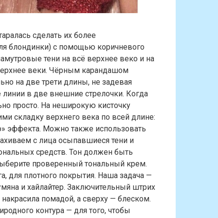
таралась сделать их более
ля блондинки) с помощью коричневого
ламутровые тени на всё верхнее веко и на
 верхнее веки. Чёрным карандашом
ьно на две трети длины, не задевая
 линии в две внешние стрелочки. Когда
ьно просто. На неширокую кисточку
ми складку верхнего века по всей длине:
го» эффекта. Можно также использовать
ахиваем с лица осыпавшиеся тени и
нальных средств. Тон должен быть
 выберите проверенный тональный крем.
а, для плотного покрытия. Наша задача —
умяна и хайлайтер. Заключительный штрих
 накрасила помадой, а сверху — блеском.
иродного контура — для того, чтобы