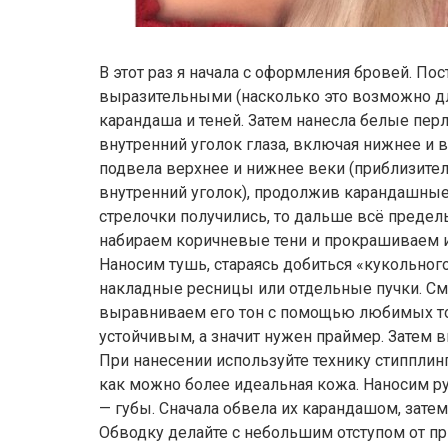
В этот раз я начала с оформления бровей. Пос
выразительными (насколько это возможно д
карандаша и теней. Затем нанесла белые пер
внутренний уголок глаза, включая нижнее и
подвела верхнее и нижнее веки (приблизител
внутренний уголок), продолжив карандашные
стрелочки получились, то дальше всё предел
набираем коричневые тени и прокрашиваем и
Наносим тушь, стараясь добиться «кукольно
накладные ресницы или отдельные пучки. См
выравниваем его тон с помощью любимых то
устойчивым, а значит нужен праймер. Затем
При нанесении используйте технику стипплинг
как можно более идеальная кожа. Наносим р
— губы. Сначала обвела их карандашом, затем
Обводку делайте с небольшим отступом от пр