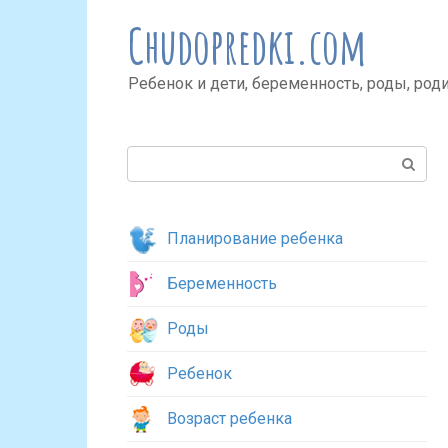
Перейти
Chudopredki.com
к
контенту
Ребенок и дети, беременность, роды, род
Поиск:
Планирование ребенка
Беременность
Роды
Ребенок
Возраст ребенка