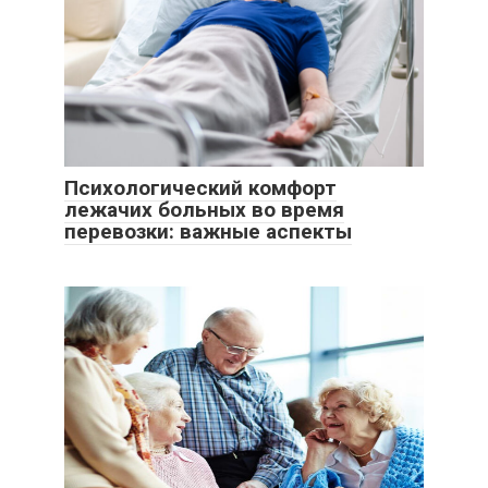
Психологический комфорт
лежачих больных во время
перевозки: важные аспекты