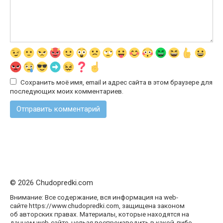
Сохранить моё имя, email и адрес сайта в этом браузере для
последующих моих комментариев.
© 2026 Chudopredki.com
Внимание: Все содержание, вся информация на web-
сайте https://www.chudopredki.com, защищена законом
об авторских правах. Материалы, которые находятся на
данном web-сайте, нельзя воспроизводить в какой-либо