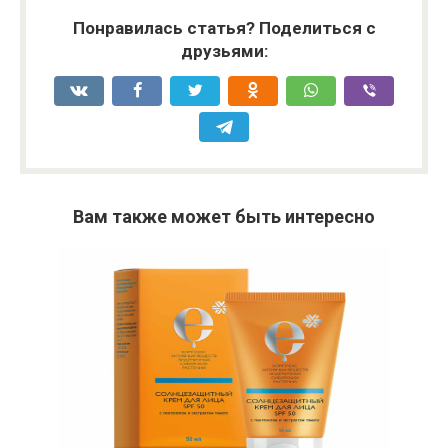
Понравилась статья? Поделиться с
друзьями:
Вам также может быть интересно