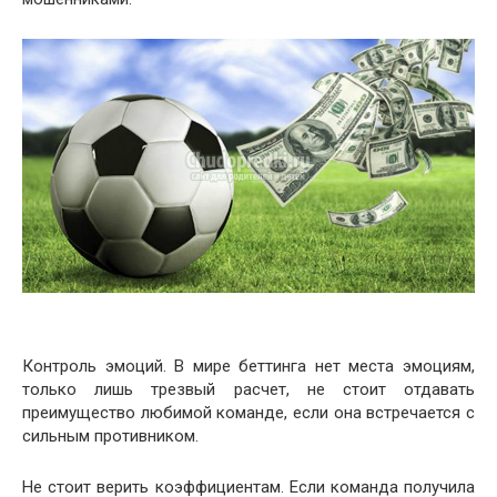
Контроль эмоций. В мире беттинга нет места эмоциям,
только лишь трезвый расчет, не стоит отдавать
преимущество любимой команде, если она встречается с
сильным противником.
Не стоит верить коэффициентам. Если команда получила