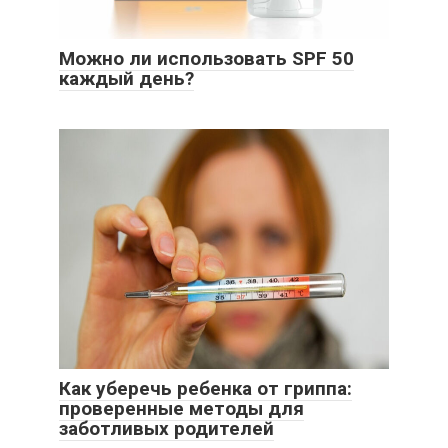
Можно ли использовать SPF 50
каждый день?
Как уберечь ребенка от гриппа:
проверенные методы для
заботливых родителей