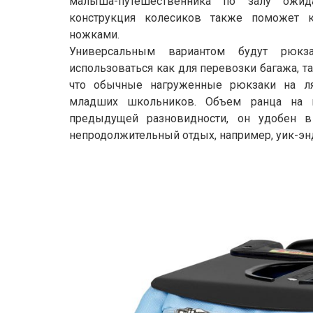
малыша-путешественника по залу ожид
конструкция колесиков также поможет кат
ножками.
Универсальным вариантом будут рюкз
использоваться как для перевозки багажа, т
что обычные нагруженные рюкзаки на л
младших школьников. Объем ранца на 
предыдущей разновидности, он удобен в
непродолжительный отдых, например, уик-энд