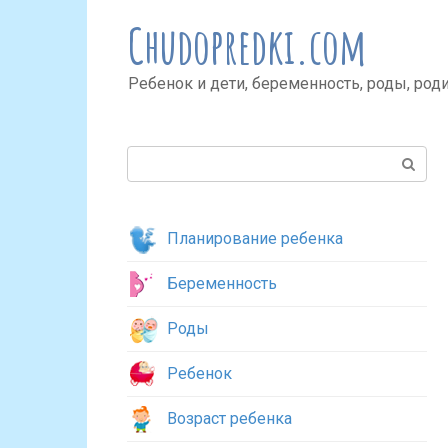
Перейти
Chudopredki.com
к
контенту
Ребенок и дети, беременность, роды, род
Поиск:
Планирование ребенка
Беременность
Роды
Ребенок
Возраст ребенка