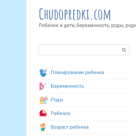
Перейти
Chudopredki.com
к
контенту
Ребенок и дети, беременность, роды, род
Поиск:
Планирование ребенка
Беременность
Роды
Ребенок
Возраст ребенка