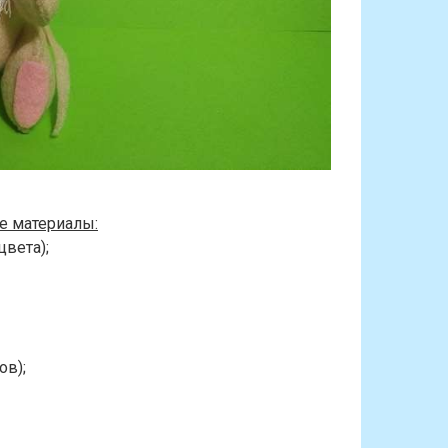
е материалы:
цвета);
ов);