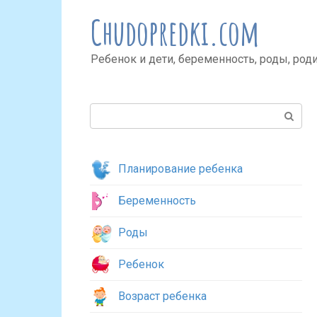
Перейти
Chudopredki.com
к
контенту
Ребенок и дети, беременность, роды, род
Поиск:
Планирование ребенка
Беременность
Роды
Ребенок
Возраст ребенка