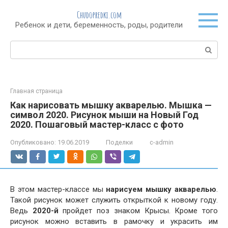
Перейти
Chudopredki.com
к
Ребенок и дети, беременность, роды, родители
контенту
Поиск:
Главная страница
Как нарисовать мышку акварелью. Мышка —
символ 2020. Рисунок мыши на Новый Год
2020. Пошаговый мастер-класс с фото
Опубликовано:
19.06.2019
Поделки
c-admin
В этом мастер-классе мы
нарисуем мышку акварель
ю
.
Такой рисунок может служить открыткой к новому году.
Ведь
2020-й
пройдет поз знаком Крысы. Кроме того
рисунок можно вставить в рамочку и украсить им