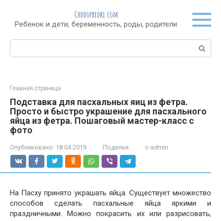
Перейти
Chudopredki.com
к
Ребенок и дети, беременность, роды, родители
контенту
Поиск:
Главная страница
Подставка для пасхальных яиц из фетра.
Просто и быстро украшение для пасхального
яйца из фетра. Пошаговый мастер-класс с
фото
Опубликовано:
18.04.2019
Поделки
c-admin
На Пасху принято украшать яйца. Существует множество
способов сделать пасхальные яйца яркими и
праздничными. Можно покрасить их или разрисовать,