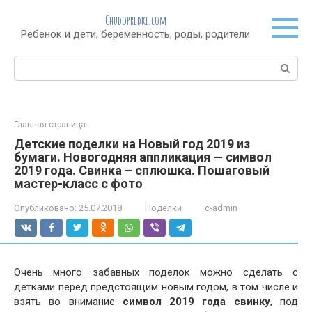
Перейти
Chudopredki.com
к
Ребенок и дети, беременность, роды, родители
контенту
Поиск:
Главная страница
Детские поделки на Новый год 2019 из
бумаги. Новогодняя аппликация — символ
2019 года. Свинка – сплюшка. Пошаговый
мастер-класс с фото
Опубликовано:
25.07.2018
Поделки
c-admin
Очень много забавных поделок можно сделать с
детками перед предстоящим новым годом, в том числе и
взять во внимание
символ 2019 года свинку
, под