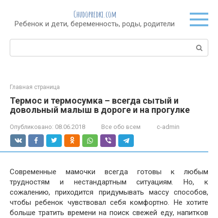
Перейти
Chudopredki.com
к
Ребенок и дети, беременность, роды, родители
контенту
Поиск:
Главная страница
Термос и термосумка – всегда сытый и
довольный малыш в дороге и на прогулке
Опубликовано:
08.06.2018
Все обо всем
c-admin
Современные мамочки всегда готовы к любым
трудностям и нестандартным ситуациям. Но, к
сожалению, приходится придумывать массу способов,
чтобы ребенок чувствовал себя комфортно. Не хотите
больше тратить времени на поиск свежей еду, напитков