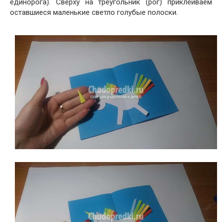
единорога). Сверху на треугольник (рог) приклеиваем
оставшиеся маленькие светло голубые полоски.