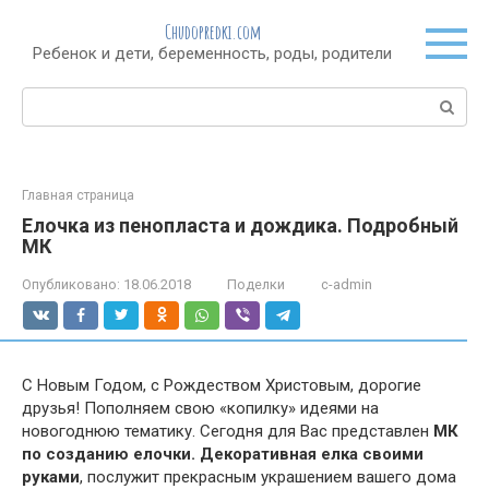
Перейти
Chudopredki.com
к
Ребенок и дети, беременность, роды, родители
контенту
Поиск:
Главная страница
Елочка из пенопласта и дождика. Подробный
МК
Опубликовано:
18.06.2018
Поделки
c-admin
С Новым Годом, с Рождеством Христовым, дорогие
друзья! Пополняем свою «копилку» идеями на
новогоднюю тематику. Сегодня для Вас представлен
МК
по созданию елочки. Декоративная елка своими
руками
, послужит прекрасным украшением вашего дома