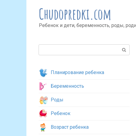
Перейти
Chudopredki.com
к
контенту
Ребенок и дети, беременность, роды, род
Поиск:
Планирование ребенка
Беременность
Роды
Ребенок
Возраст ребенка