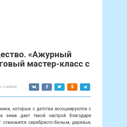
дество. «Ажурный
аговый мастер-класс с
р:
c-admin
ики, которые с детства ассоциируются с
а зима дает такой настрой благодаря
 становится серебристо-белым, деревья,