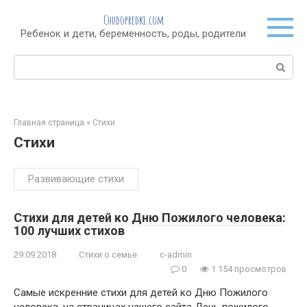
Перейти
Chudopredki.com
к
Ребенок и дети, беременность, роды, родители
контенту
Поиск:
Главная страница
»
Стихи
Стихи
Развивающие стихи
Cтихи для детей ко Дню Пожилого человека:
100 лучших стихов
29.09.2018
Стихи о семье
c-admin
0
1 154 просмотров
Самые искренние стихи для детей ко Дню Пожилого