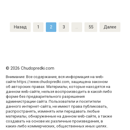
Пагинация
Назад
1
2
3
…
55
Далее
записей
© 2026 Chudopredki.com
Внимание: Все содержание, вся информация на web-
сайте https://www.chudopredki.com, защищена законом
об авторских правах. Материалы, которые находятся на
данном web-сайте, нельзя воспроизводить в какой-либо
форме без предварительного разрешения
администрации сайта. Пользователи и посетители
данного интернет-сайта, не имеют права публиковать,
распространять, изменять или передавать любые
материалы, обнаруженные на данном web-сайте, а также
создавать на основе их различные произведения, в
каких-либо коммерческих, общественных иных целях..