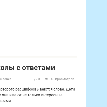
колы с ответами
c-admin
0
340 просмотров
которого расшифровываются слова. Дети
к они имеют не только интересные
сивыми