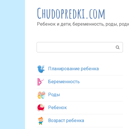
Перейти
Chudopredki.com
к
контенту
Ребенок и дети, беременность, роды, род
Поиск:
Планирование ребенка
Беременность
Роды
Ребенок
Возраст ребенка