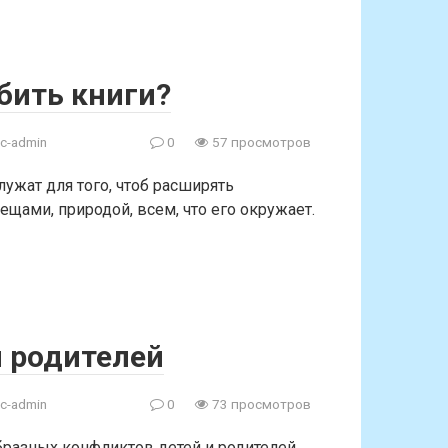
бить книги?
c-admin
0
57 просмотров
лужат для того, чтоб расширять
ещами, природой, всем, что его окружает.
 родителей
c-admin
0
73 просмотров
разных конфликтов детей и родителей.