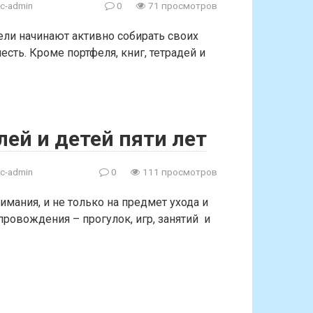
c-admin
0
71 просмотров
тели начинают активно собирать своих
честь. Кроме портфеля, книг, тетрадей и
ей и детей пяти лет
c-admin
0
111 просмотров
мания, и не только на предмет ухода и
провождения – прогулок, игр, занятий и