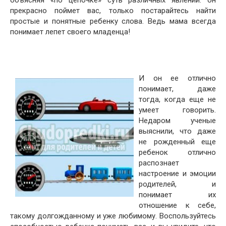
объясняя «по цепочке» суть различных явлений. он
прекрасно поймет вас, только постарайтесь найти
простые и понятные ребенку слова. Ведь мама всегда
понимает лепет своего младенца!
И он ее отлично
понимает, даже
тогда, когда еще не
умеет говорить.
Недаром ученые
выяснили, что даже
не рожденный еще
ребенок отлично
распознает
настроение и эмоции
родителей, и
понимает их
отношение к себе,
такому долгожданному и уже любимому. Воспользуйтесь