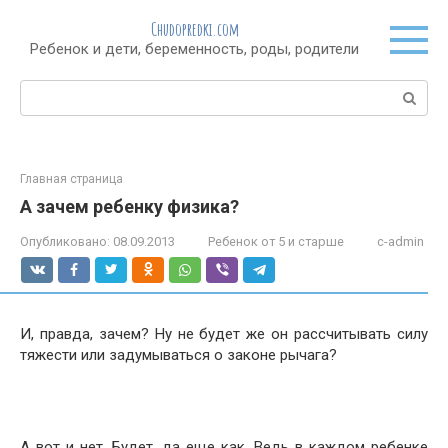
Перейти
Chudopredki.com
к
Ребенок и дети, беременность, роды, родители
контенту
Поиск:
Главная страница
А зачем ребенку физика?
Опубликовано:
08.09.2013
Ребенок от 5 и старше
c-admin
И, правда, зачем? Ну не будет же он рассчитывать силу
тяжести или задумываться о законе рычага?
А вот и нет. Будет, да еще как. Ведь в каждом ребенке