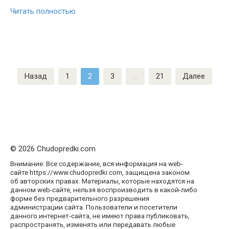
Читать полностью
Пагинация
Назад
1
2
3
…
21
Далее
записей
© 2026 Chudopredki.com
Внимание: Все содержание, вся информация на web-
сайте https://www.chudopredki.com, защищена законом
об авторских правах. Материалы, которые находятся на
данном web-сайте, нельзя воспроизводить в какой-либо
форме без предварительного разрешения
администрации сайта. Пользователи и посетители
данного интернет-сайта, не имеют права публиковать,
распространять, изменять или передавать любые